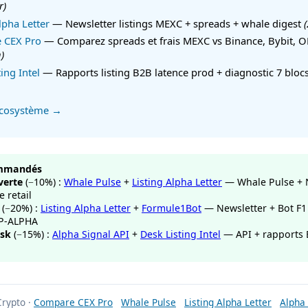
r)
lpha Letter
— Newsletter listings MEXC + spreads + whale digest
 CEX Pro
— Comparez spreads et frais MEXC vs Binance, Bybit, 
n)
ing Intel
— Rapports listing B2B latence prod + diagnostic 7 bloc
'écosystème →
ommandés
verte
(−10%) :
Whale Pulse
+
Listing Alpha Letter
— Whale Pulse + 
 retail
(−20%) :
Listing Alpha Letter
+
Formule1Bot
— Newsletter + Bot F
P-ALPHA
esk
(−15%) :
Alpha Signal API
+
Desk Listing Intel
— API + rapports
Crypto ·
Compare CEX Pro
Whale Pulse
Listing Alpha Letter
Alpha 