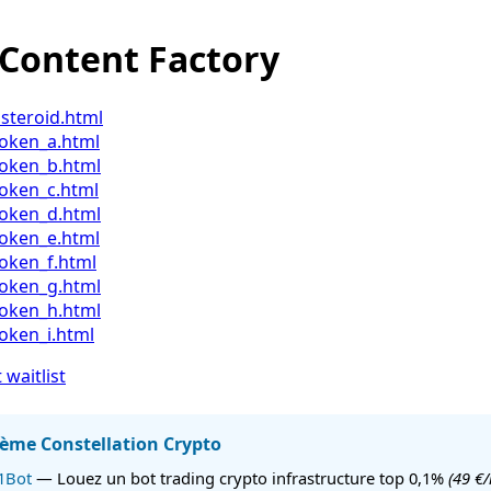
 Content Factory
steroid.html
token_a.html
token_b.html
token_c.html
token_d.html
token_e.html
oken_f.html
token_g.html
token_h.html
oken_i.html
waitlist
tème Constellation Crypto
1Bot
— Louez un bot trading crypto infrastructure top 0,1%
(49 €