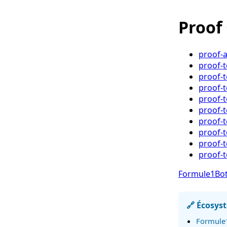
Proof
proof-a
proof-
proof-
proof-
proof-
proof-
proof-t
proof-
proof-
proof-t
Formule1Bot 
🔗 Écosys
Formule