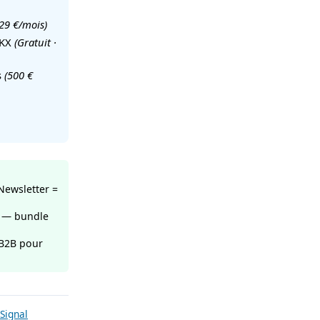
(29 €/mois)
OKX
(Gratuit ·
s
(500 €
Newsletter =
1 — bundle
 B2B pour
Signal