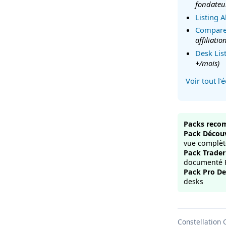
fondateu
Listing A
Compare
affiliatio
Desk List
+/mois)
Voir tout l
Packs rec
Pack Décou
vue complète
Pack Trader
documenté 
Pack Pro D
desks
Constellation 